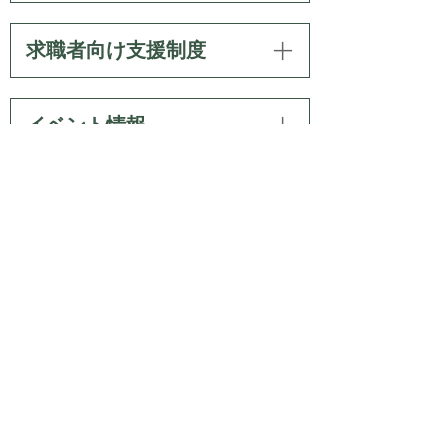
求職者向け支援制度
このページのトップへ
イベント情報
関連リンク
プライバシーポリシー
リンク・著作権・免責事項
サイトの使い方
サイトの考え方
お問い合わせ
利用規程
奈良県 産業部 奈良しごとｉセンター
〒630-8325 奈良市西木辻町93-6
TEL:0742-23-5729
©Nara Prefecture All Rights Reserved.
各ページ
の記載記事、写真の無断転載を禁じます。