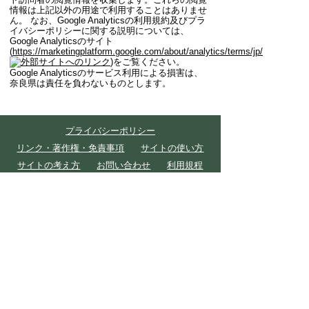
情報は上記以外の用途で利用することはありませ
ん。 なお、Google Analyticsの利用規約及びプラ
イバシーポリシーに関する説明については、
Google Analyticsのサイト
(
https://marketingplatform.google.com/about/analytics/terms/jp/
)をご覧ください。
Google Analyticsのサービス利用による損害は、
奈良県は責任を負わないものとします。
プライバシーポリシー
このページのトップへ
リンク・著作権・免責事項
サイトの使い方
サイトの考え方
お問い合わせ
利用規程
奈良県 産業部 奈良しごとｉセンター
〒630-8325 奈良市西木辻町93-6
TEL:0742-23-5729
©Nara Prefecture All Rights Reserved.
各ページ
の記載記事、写真の無断転載を禁じます。