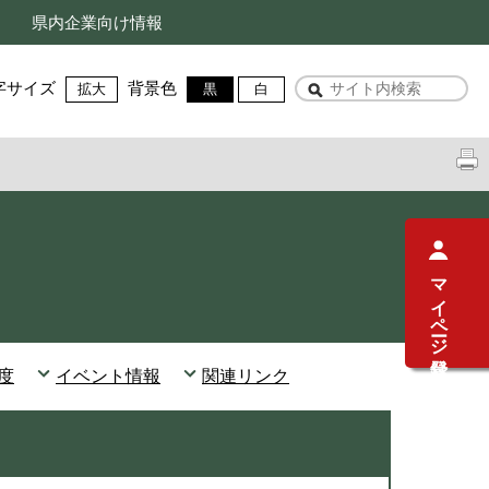
県内企業向け情報
字サイズ
背景色
拡大
黒
白
マイページ登録
度
イベント情報
関連リンク