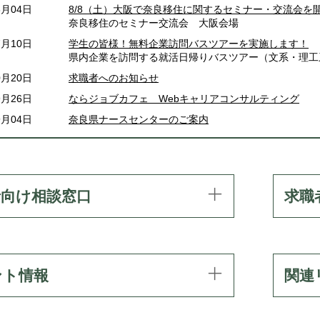
8月04日
8/8（土）大阪で奈良移住に関するセミナー・交流会を
奈良移住のセミナー交流会 大阪会場
7月10日
学生の皆様！無料企業訪問バスツアーを実施します！
県内企業を訪問する就活日帰りバスツアー（文系・理工
0月20日
求職者へのお知らせ
9月26日
ならジョブカフェ Webキャリアコンサルティング
9月04日
奈良県ナースセンターのご案内
者向け相談窓口
求職
ント情報
関連