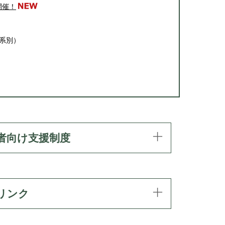
開催！
系別）
者向け支援制度
リンク