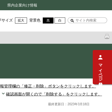
県内企業向け情報
字サイズ
背景色
拡大
黒
白
マイページ登録
報管理欄の「修正・削除」ボタンをクリックします。
確認画面が開くので「削除する」をクリックします。
最終更新日：2023年3月18日