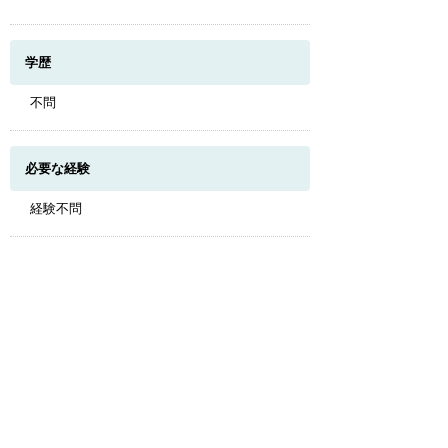
学歴
不問
必要な経験
このページのトップへ
経験不問
必要な免許・資格
看護師免許・准看護師免許（いずれかの免
許・資格所持で可）
試用期間
無 （正社員まで６ヶ月の試用期間あり）