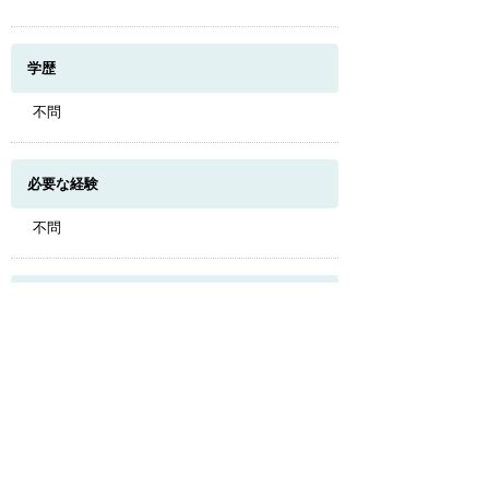
学歴
不問
必要な経験
このページのトップへ
不問
必要な免許・資格
不問
試用期間
有 （試用期間3ヶ月 労働条件は同じ）