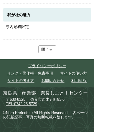
我が社の魅力
県内勤務限定
閉じる
プライバシーポリシー
リンク・著作権・免責事項
サイトの使い方
サイトの考え方
お問い合わせ
利用規程
奈良県 産業部 奈良しごとｉセンター
〒630-8325 奈良市西木辻町93-6
TEL:0742-23-5729
©Nara Prefecture All Rights Reserved.
各ページ
の記載記事、写真の無断転載を禁じます。