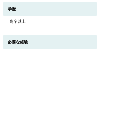
学歴
高卒以上
このページのトップへ
必要な経験
必要な免許・資格
普通自動車免許、フォークリフト運転免許
（入社が決まってから取得可能）
試用期間
有 （入社後3か月）