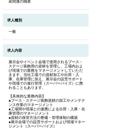
産関連の職業
求人種別
一般
求人内容
展示会やイベント会場で使用されるブース・
ステージ装飾用の資材を管理し、工場内およ
び現場での業務をマネージメントしていただ
きます。当社工場での資材加工や出荷・入
庫、在庫管理に加え、展示会の設営サポート
や現場での進行管理（スーパーバイズ）に携
わることもあります。
【具体的な業務内容】
●ブース・ステージ装飾資材の加工やメンテナ
ンス作業のマネージメント
●工場間や現場との連携による出荷・入庫・在
庫管理のマネージメント
●資材の保管方法の整備・管理体制の構築
●展示会場での設営サポートおよび現場マネー
ジメント（スーパーバイズ）