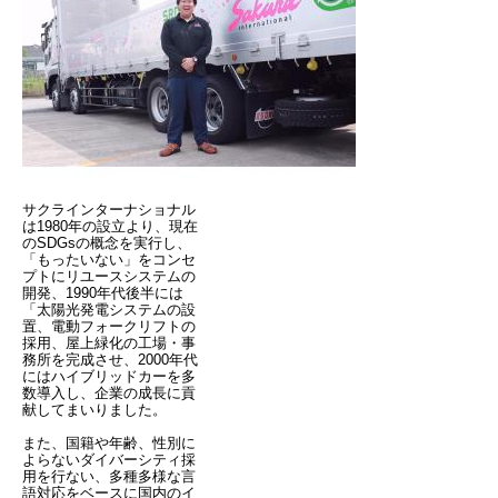
サクラインターナショナル
は1980年の設立より、現在
のSDGsの概念を実行し、
「もったいない」をコンセ
プトにリユースシステムの
開発、1990年代後半には
「太陽光発電システムの設
置、電動フォークリフトの
採用、屋上緑化の工場・事
務所を完成させ、2000年代
にはハイブリッドカーを多
数導入し、企業の成長に貢
献してまいりました。
また、国籍や年齢、性別に
よらないダイバーシティ採
用を行ない、多種多様な言
語対応をベースに国内のイ