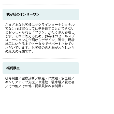
我が社のオンリーワン
さまざまなお客様にサクラインターナショナル
でなければ安心して仕事を任すことができない
とおっしゃられる「ファン」がたくさん存在し
ます。それに答えるため、お客様のセールスプ
ロモーションを企画からデザイン、運営、現場
施工にいたるまでトータルでサポートさせてい
ただいています。お客様の喜ぶ顔がわたしたち
の最大の報酬です。
福利厚生
このページのトップへ
研修制度／健康診断／制服・作業服・安全靴／
キャリアアップ支援／車通勤・駐車場／親睦会
／その他／その他（従業員持株会制度）
我が社の魅力
企業業績好調／安全性の追求／快適な職場環境