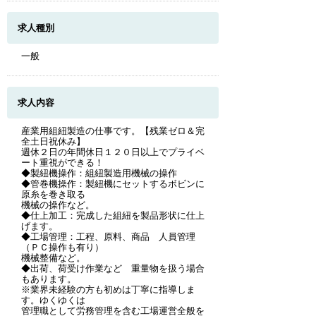
求人種別
一般
求人内容
産業用組紐製造の仕事です。【残業ゼロ＆完
全土日祝休み】
週休２日の年間休日１２０日以上でプライベ
ート重視ができる！
◆製紐機操作：組紐製造用機械の操作
◆管巻機操作：製紐機にセットするボビンに
原糸を巻き取る
機械の操作など。
◆仕上加工：完成した組紐を製品形状に仕上
げます。
◆工場管理：工程、原料、商品 人員管理
（ＰＣ操作も有り）
機械整備など。
◆出荷、荷受け作業など 重量物を扱う場合
もあります。
※業界未経験の方も初めは丁寧に指導しま
す。ゆくゆくは
管理職として労務管理を含む工場運営全般を