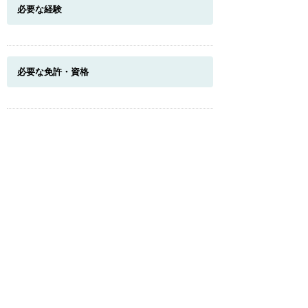
必要な経験
このページのトップへ
必要な免許・資格
試用期間
有 （最長3ヶ月の試用期間あり。）
受動喫煙対策
施設内禁煙、ただし喫煙場所あり
年齢制限の有無
有