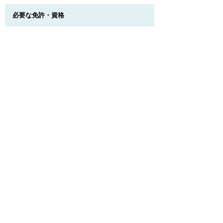
このページのトップへ
必要な免許・資格
不問
試用期間
有 （正式採用までの6ヵ月の試用期間あり）
受動喫煙対策
施設内禁煙、ただし喫煙可能場所あり
年齢制限の有無
無