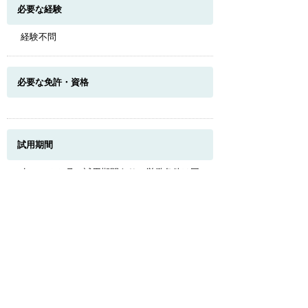
必要な経験
経験不問
必要な免許・資格
このページのトップへ
試用期間
有 （６か月の試用期間あり（労働条件は同
じ））
受動喫煙対策
施設内禁煙、屋外に喫煙場所あり
年齢制限の有無