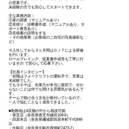
の営業です。
未経験の方でも安心してスタートできます。
主な業務内容：
①家の調査（マニュアルあり）
②見積り・診断書作成 （マニュアルあり、サ
ポート教育あり）
③見積書の説明をする
・その他業務（お客様のご自宅の写真撮影な
ど）
※入社してから３ヶ月間はＯＪＴによる研修
を行います。
ロールプレイング、提案書作成等も丁寧に行
いますの で安心して応募下さい。
【社員インタビュー】
「前職はフォークリフトの運転手で、営業は
未経験でした。
でもヨネヤは、先輩方が本当に親切で、分か
らないことは何でも聞ける雰囲気があるんで
す。
チームで助け合う文化が根付いているので、
一人で悩むことなく成長できました。」
■勤務地は4店舗の中から相談可能
・香芝店（奈良県香芝市鎌田109-6）
・田原本店（奈良県磯城郡田原本町千代848-
3）
・生駒店（奈良県生駒市鹿畑町2473-7）