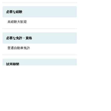
必要な経験
未経験大歓迎
必要な免許・資格
普通自動車免許
このページのトップへ
試用期間
有 （6）
受動喫煙対策
施設内禁煙、ただし喫煙可能場所あり