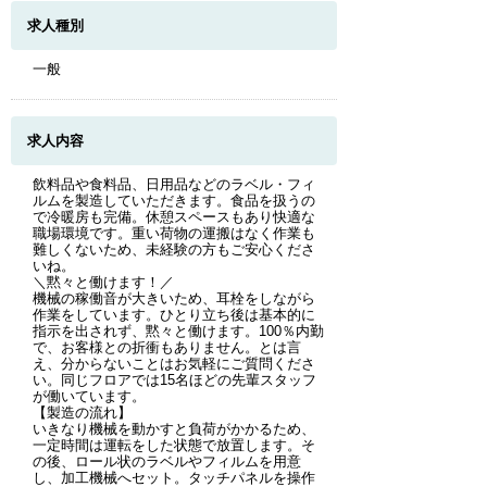
求人種別
一般
求人内容
飲料品や食料品、日用品などのラベル・フィ
ルムを製造していただきます。食品を扱うの
で冷暖房も完備。休憩スペースもあり快適な
職場環境です。重い荷物の運搬はなく作業も
難しくないため、未経験の方もご安心くださ
いね。
＼黙々と働けます！／
機械の稼働音が大きいため、耳栓をしながら
作業をしています。ひとり立ち後は基本的に
指示を出されず、黙々と働けます。100％内勤
で、お客様との折衝もありません。とは言
え、分からないことはお気軽にご質問くださ
い。同じフロアでは15名ほどの先輩スタッフ
が働いています。
【製造の流れ】
いきなり機械を動かすと負荷がかかるため、
一定時間は運転をした状態で放置します。そ
の後、ロール状のラベルやフィルムを用意
し、加工機械へセット。タッチパネルを操作