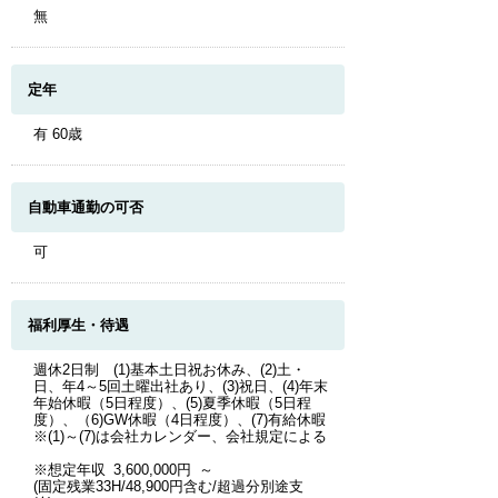
無
定年
有 60歳
自動車通勤の可否
可
福利厚生・待遇
週休2日制 (1)基本土日祝お休み、(2)土・
日、年4～5回土曜出社あり、(3)祝日、(4)年末
年始休暇（5日程度）、(5)夏季休暇（5日程
度）、（6)GW休暇（4日程度）、(7)有給休暇
※(1)～(7)は会社カレンダー、会社規定による
※想定年収 3,600,000円 ～
(固定残業33H/48,900円含む/超過分別途支