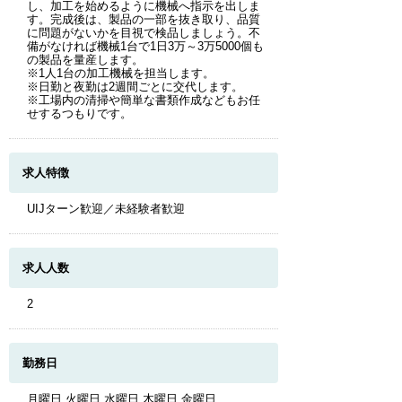
し、加工を始めるように機械へ指示を出しま
す。完成後は、製品の一部を抜き取り、品質
に問題がないかを目視で検品しましょう。不
備がなければ機械1台で1日3万～3万5000個も
の製品を量産します。
※1人1台の加工機械を担当します。
※日勤と夜勤は2週間ごとに交代します。
※工場内の清掃や簡単な書類作成などもお任
せするつもりです。
求人特徴
UIJターン歓迎／未経験者歓迎
求人人数
2
勤務日
月曜日 火曜日 水曜日 木曜日 金曜日