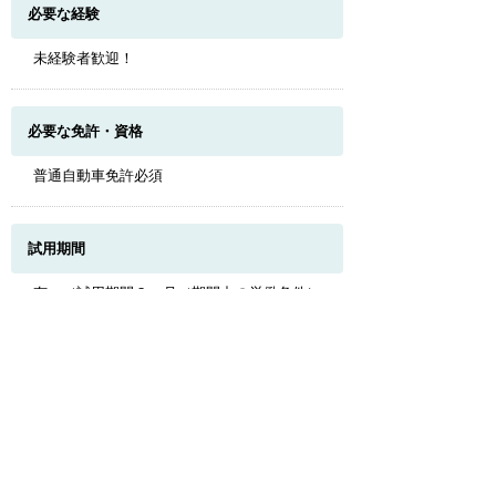
必要な経験
未経験者歓迎！
必要な免許・資格
普通自動車免許必須
このページのトップへ
試用期間
有 （試用期間３ヶ月（期間中の労働条件に
変更はなし））
受動喫煙対策
施設内禁煙