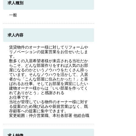
求人種別
一般
求人内容
賃貸物件のオーナー様に対してリフォームや
リノベーションの提案営業をお任せいたしま
す。
数多くの入居希望者様が来店される当社だか
らこそ、どんな部屋作りをすれば人気のお部
屋になるのかというノウハウをたくさん持っ
ています。そんなノウハウを活かして、入居
者から「こんな部屋に住みたかった！」と喜
ばれるお仕事。そしてお部屋を満室にしたい
建物オーナー様からは「いい部屋を作ってく
れてありがとう」と感謝される
お仕事です。
当社が管理している物件のオーナー様に対す
る提案のため飛び込みや新規営業はなく、既
存顧客への提案に集中できます。
変更範囲：仲介営業職、本社各部署 他総合職
求人特徴