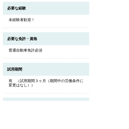
必要な経験
未経験者歓迎！
必要な免許・資格
普通自動車免許必須
試用期間
有 （試用期間３ヶ月（期間中の労働条件に
このページのトップへ
変更はなし））
受動喫煙対策
施設内禁煙