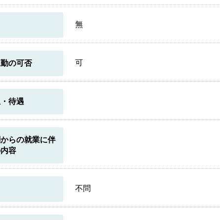
無
可
通勤の可否
生・待遇
関からの就業に伴
の内容
不問