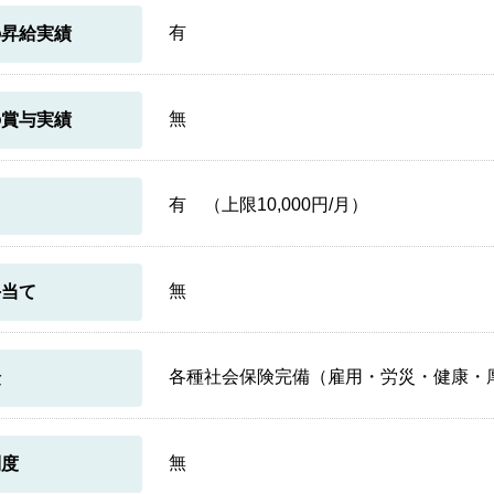
有
の昇給実績
無
の賞与実績
有 （上限10,000円/月）
当
無
手当て
各種社会保険完備（雇用・労災・健康・
険
無
制度