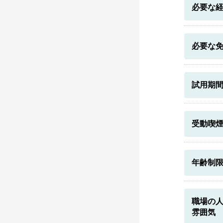
必要な
必要な
試用期
受動喫
年齢制
職場の
雰囲気