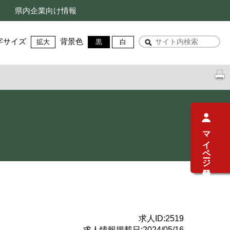
県内企業向け情報
字サイズ
背景色
拡大
黒
白
マイページ登録
求人ID:
2519
求人情報掲載日:
2024/05/16