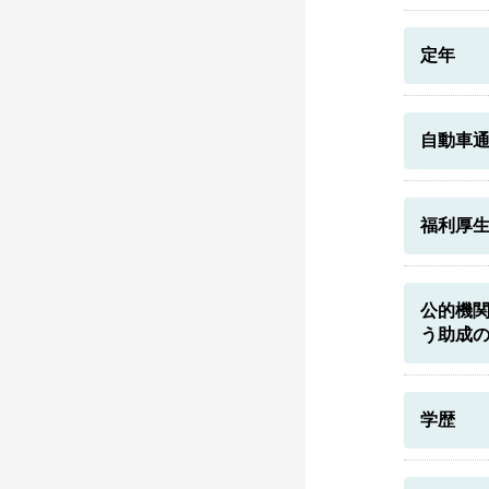
定年
自動車
福利厚
公的機
う助成
学歴