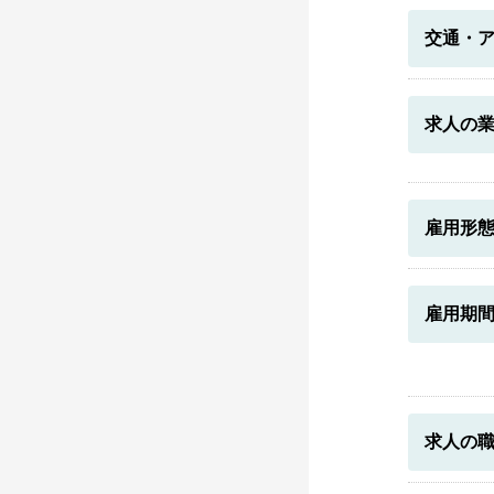
交通・
求人の
雇用形
雇用期
求人の