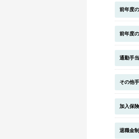
前年度
前年度
通勤手
その他
加入保
退職金