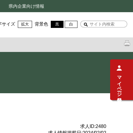
県内企業向け情報
字サイズ
背景色
拡大
黒
白
マイページ登録
求人ID:
2480
求人情報掲載日:
2024/02/02