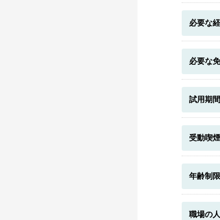
必要な
必要な
試用期
受動喫
年齢制
職場の