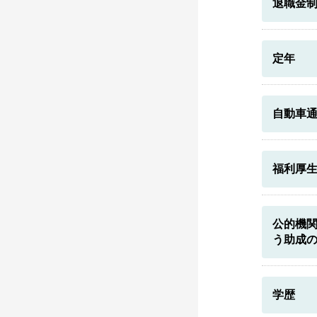
退職金
定年
自動車
福利厚
公的機
う助成
学歴