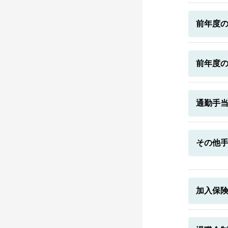
前年度
前年度
通勤手
その他
加入保