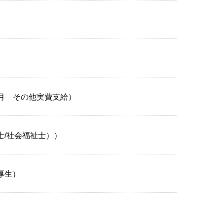
/月 その他実費支給）
士/社会福祉士））
厚生）