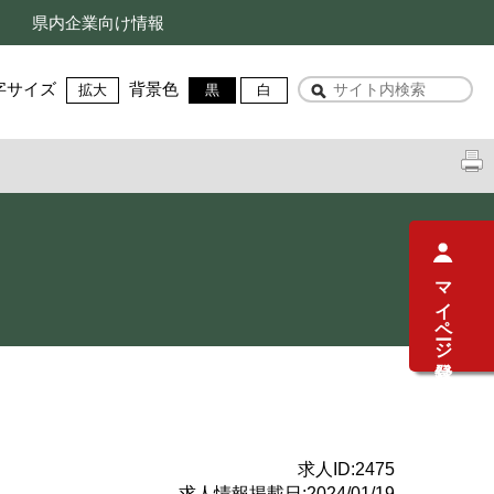
県内企業向け情報
字サイズ
背景色
拡大
黒
白
マイページ登録
求人ID:
2475
求人情報掲載日:
2024/01/19