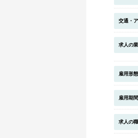
交通・
求人の
雇用形
雇用期
求人の