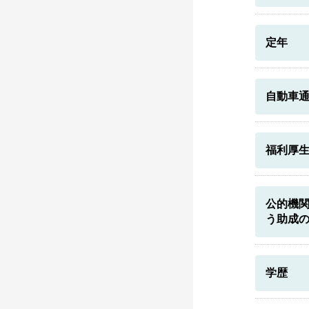
定年
自動車
福利厚
公的機
う助成
学歴