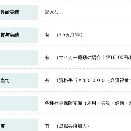
記入なし
の昇給実績
有 （3.5ヵ月/年）
の賞与実績
有 （マイカー通勤の場合上限16100円
当
有 （資格手当￥１００００（介護福祉
手当て
各種社会保険完備（雇用・労災・健康・
険
有 （退職共済加入）
制度