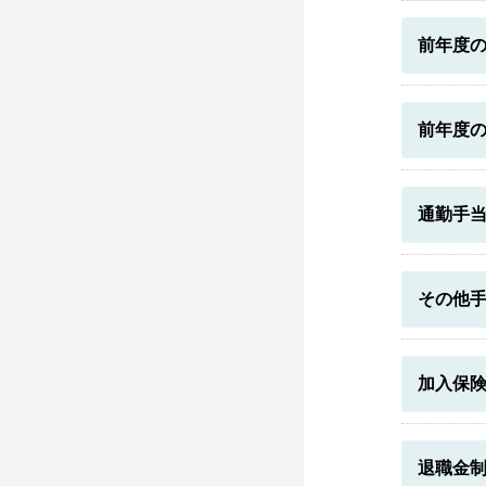
前年度
前年度
通勤手
その他
加入保
退職金