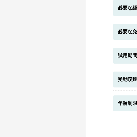
必要な
必要な
試用期
受動喫
年齢制