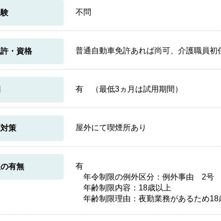
不問
経験
普通自動車免許あれば尚可、介護職員初
免許・資格
有 （最低3ヵ月は試用期間）
間
屋外にて喫煙所あり
煙対策
有
限の有無
年令制限の例外区分：例外事由 2号
年齢制限内容：18歳以上
年齢制限理由：夜勤業務があるため18