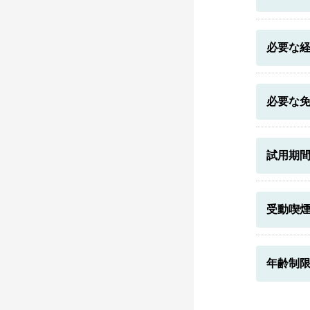
必要な
必要な
試用期
受動喫
年齢制