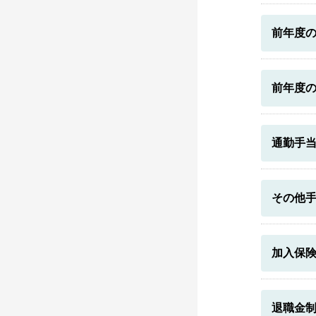
前年度
前年度
通勤手
その他
加入保
退職金