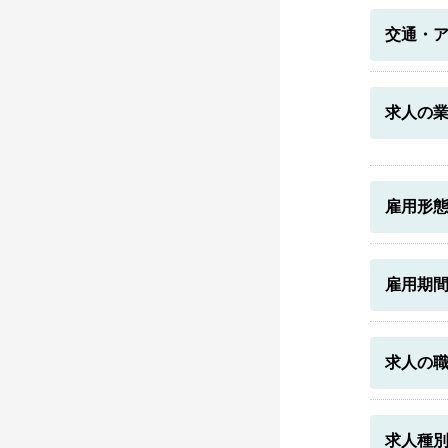
交通・
求人の
雇用形
雇用期
求人の
求人種