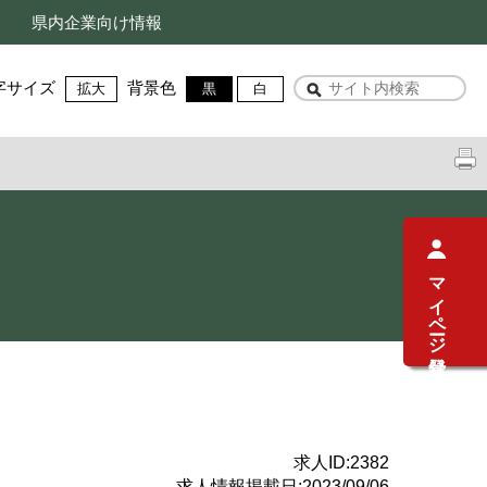
県内企業向け情報
字サイズ
背景色
拡大
黒
白
マイページ登録
求人ID:
2382
求人情報掲載日:
2023/09/06