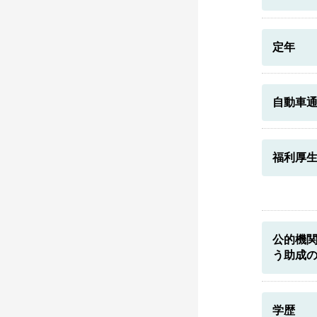
定年
自動車
福利厚
公的機
う助成
学歴