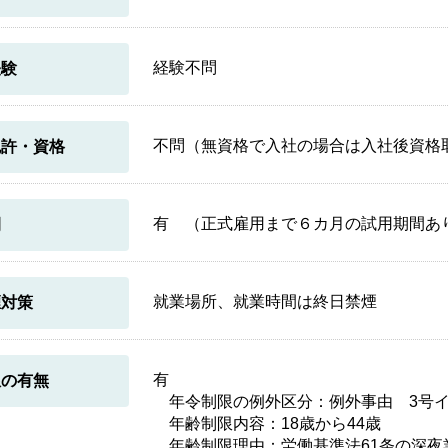
経験不問
経験
不問（無資格で入社の場合は入社後資格
免許・資格
有 （正式雇用まで６カ月の試用期間あ
間
就業場所、就業時間は終日禁煙
煙対策
有
限の有無
年令制限の例外区分：例外事由 3号
年齢制限内容：18歳から44歳
年齢制限理由：労働基準法61条の深夜