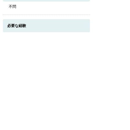
不問
このページのトップへ
必要な経験
高齢者施設での経験があれば優遇
必要な免許・資格
（社会福祉士、介護福祉士、ケアマネジャ
ー）のいづれか、普通自動車免許
試用期間
有 （２ヶ月あり（資格手当支給なし））
受動喫煙対策