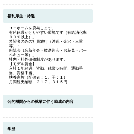
福利厚生・待遇
ユニホームを貸与します。
有給休暇がとりやすい環境です（有給消化率
９０％以上）。
希望者のみの社員旅行（沖縄・金沢・三重
等）・
懇親会（忘新年会・歓送迎会・お花見・バー
ベキュー等）。
社内・社外研修制度があります。
【モデル賃金】
入社１年経過、皆勤、残業５時間、通勤手
当、資格手当、
扶養家族（配偶者：１、子：１）
月間総支給額 ２１７，３１５円
公的機関からの就業に伴う助成の内容
学歴