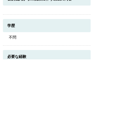
学歴
不問
このページのトップへ
必要な経験
経験不問
必要な免許・資格
無し
試用期間
有 （２～６ヶ月あり（資格手当・処遇改善