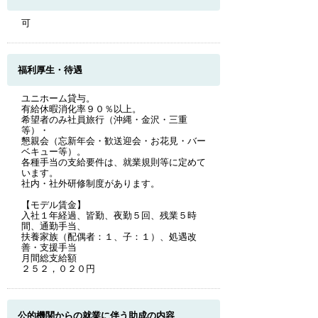
可
福利厚生・待遇
ユニホーム貸与。
有給休暇消化率９０％以上。
希望者のみ社員旅行（沖縄・金沢・三重
等）・
懇親会（忘新年会・歓送迎会・お花見・バー
ベキュー等）。
各種手当の支給要件は、就業規則等に定めて
います。
社内・社外研修制度があります。
【モデル賃金】
入社１年経過、皆勤、夜勤５回、残業５時
間、通勤手当、
扶養家族（配偶者：１、子：１）、処遇改
善・支援手当
月間総支給額
２５２，０２０円
公的機関からの就業に伴う助成の内容