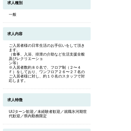
求人種別
一般
求人内容
ご入居者様の日常生活のお手伝いをして頂き
ます。
（食事、入浴、排泄の介助など生活支援全般
及びレクリエーショ
ン等）
※入居者数約８０名で、フロア制（２〜４
Ｆ）をしており、ワンフロア２６〜２７名の
ご入居者様に対し、約１０名のスタッフで対
応します。
求人特徴
UIJターン歓迎／未経験者歓迎／就職氷河期世
代歓迎／県内勤務限定