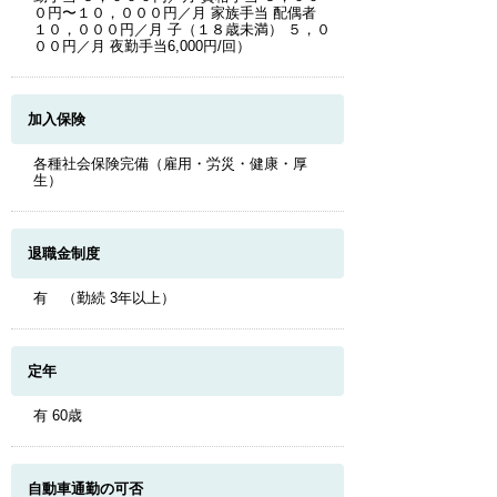
０円〜１０，０００円／月 家族手当 配偶者
１０，０００円／月 子（１８歳未満） ５，０
００円／月 夜勤手当6,000円/回）
加入保険
各種社会保険完備（雇用・労災・健康・厚
生）
退職金制度
有 （勤続 3年以上）
定年
有 60歳
自動車通勤の可否