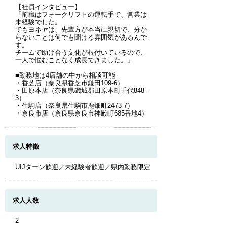
【社員インタビュー】
「前職はフォークリフトの運転手で、営業は
未経験でした。
でもヨネヤは、先輩方が本当に親切で、分か
らないことは何でも聞ける雰囲気があるんで
す。
チームで助け合う文化が根付いているので、
一人で悩むことなく成長できました。」
■勤務地は4店舗の中から相談可能
・香芝店（奈良県香芝市鎌田109-6）
・田原本店（奈良県磯城郡田原本町千代848-
3）
・生駒店（奈良県生駒市鹿畑町2473-7）
・奈良市店（奈良県奈良市神殿町685番地4）
求人特徴
UIJターン歓迎／未経験者歓迎／県内勤務限定
求人人数
2