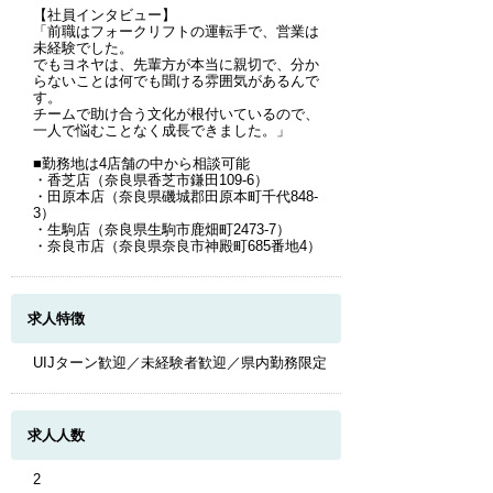
【社員インタビュー】
「前職はフォークリフトの運転手で、営業は
未経験でした。
でもヨネヤは、先輩方が本当に親切で、分か
らないことは何でも聞ける雰囲気があるんで
す。
チームで助け合う文化が根付いているので、
一人で悩むことなく成長できました。」
■勤務地は4店舗の中から相談可能
・香芝店（奈良県香芝市鎌田109-6）
・田原本店（奈良県磯城郡田原本町千代848-
3）
・生駒店（奈良県生駒市鹿畑町2473-7）
・奈良市店（奈良県奈良市神殿町685番地4）
求人特徴
UIJターン歓迎／未経験者歓迎／県内勤務限定
求人人数
2