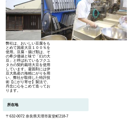
弊社は、おいしい豆腐をも
とめて国産大豆１００％を
使用。豆腐・揚げ類は、そ
の希少価値と味で「幻の大
豆」と呼ばれているフクユ
タカの契約栽培大豆を使用
しています。凝固剤には伊
豆大島産の海精にがりを用
い、弊社が取得した特許技
術【にがり寄せ】製法で、
丹念に心をこめて造ってお
ります。
所在地
〒632-0072 奈良県天理市富堂町218-7