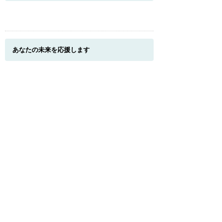
あなたの未来を応援します
このページのトップへ
福利厚生
健康診断／制服・作業服・安全靴／車通勤・駐
車場
我が社の魅力
県内勤務限定／明確な社員評価制度