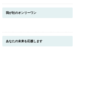
我が社のオンリーワン
あなたの未来を応援します
このページのトップへ
福利厚生
健康診断／制服・作業服・安全靴／キャリアア
ップ支援／社宅・独身寮／リゾートホテル／慶
弔見舞金制度／その他／その他（慰安旅行、小
山厚生年金基金、従業員持株会）
我が社の魅力