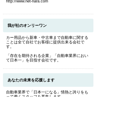
http://www.net-nara.com
我が社のオンリーワン
カー用品から新車・中古車まで自動車に関する
ことは全て自社でお客様に提供出来る会社で
す。
「存在を期待される企業」「自動車業界におい
て日本一」を目指す会社です。
このページのトップへ
あなたの未来を応援します
自動車業界で「日本一になる」情熱と誇りをも
って働くスタッフを募集します。
福利厚生
研修制度／健康診断／食堂・休憩室／制服・作
業服・安全靴／キャリアアップ支援／各種表彰