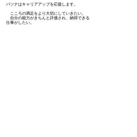
パソナはキャリアアップを応援します。
このページのトップへ
こころの満足をより大切にしていきたい。
自分の能力がきちんと評価され、納得できる
仕事がしたい。
人材派遣はそんなあなたのキャリアや能力を
活かしながら、多様化するライフスタイルにあ
わせた働き方を実現します。
勤務したい時間や勤務先、仕事内容など、あ
なたの希望を最大限活かすことができます。
あなたのすばらしい夢の実現のために、ワー
クスタイルを自分で決め、輝いた毎日を送りま
しょう。
福利厚生
研修制度／健康診断／各種表彰／リゾートホテ
ル／全国に保養所／スポーツクラブ／親睦会／
その他／その他（メンタルヘルス）
我が社の魅力
環境への配慮／人が全て・教育こそ重要