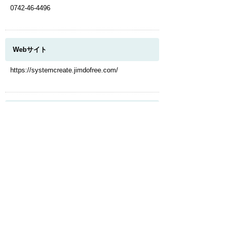
0742-46-4496
Webサイト
https://systemcreate.jimdofree.com/
このページのトップへ
我が社のオンリーワン
有給取得100%を目指し、残業時間削減にも取り
組むなど、ワークライフバランスを重視した働
き方が可能
福利厚生
健康診断／キャリアアップ支援