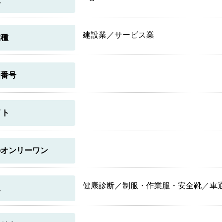
建設業／サービス業
業種
話番号
イト
のオンリーワン
健康診断／制服・作業服・安全靴／車
生