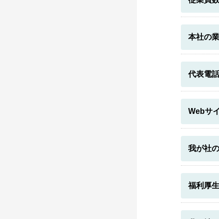
本社の
代表電
Webサ
我が社
福利厚