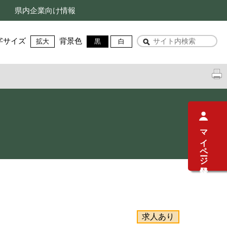
県内企業向け情報
字サイズ
背景色
拡大
黒
白
マイページ登録
求人あり