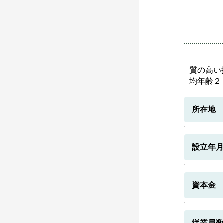
質の高い
均年齢２
所在地
設立年
資本金
従業員