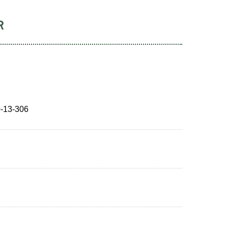
Ｒ
3-306