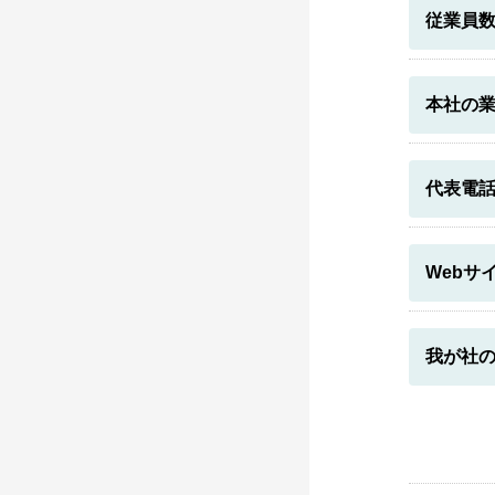
従業員
本社の
代表電
Webサ
我が社