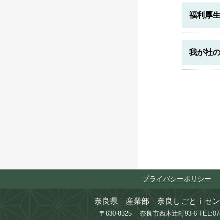
福利厚
我が社
プライバシーポリシー
奈良県 産業部 奈良しごとｉセン
〒630-8325 奈良市西木辻町93-6
TEL:0