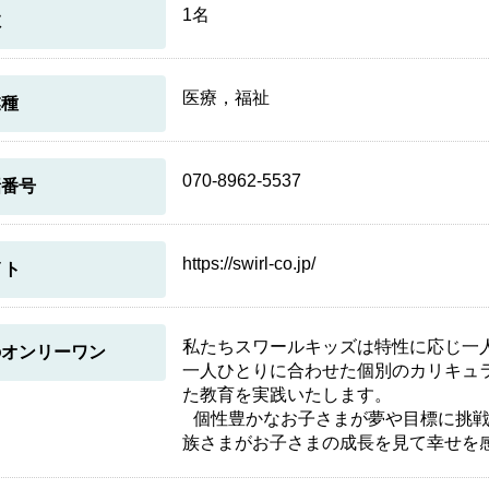
1名
数
医療，福祉
業種
070-8962-5537
話番号
https://swirl-co.jp/
イト
私たちスワールキッズは特性に応じ一
のオンリーワン
一人ひとりに合わせた個別のカリキュラ
た教育を実践いたします。
個性豊かなお子さまが夢や目標に挑戦
族さまがお子さまの成長を見て幸せを