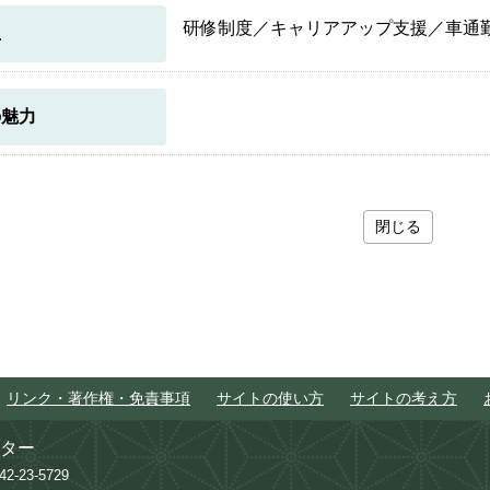
研修制度／キャリアアップ支援／車通
生
の魅力
閉じる
リンク・著作権・免責事項
サイトの使い方
サイトの考え方
ター
742-23-5729