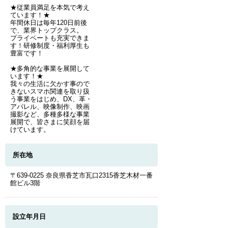
★従業員満足を本気で考え
ています！★
年間休日は毎年120日前後
で、業界トップクラス。
プライベートも充実できま
す！研修制度・福利厚生も
豊富です！
★多角的な事業を展開して
います！★
我々の生活に欠かす事ので
きないスマホ関連を取り扱
う事業をはじめ、DX、革・
アパレル、映像制作、映画
撮影など、多種多様な事業
展開で、皆さまに笑顔を届
けています。
所在地
〒639-0225 奈良県香芝市瓦口2315香芝木材一番
館ビル3階
設立年月日