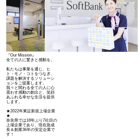
『Our Mission』
全ての人に驚きと感動を。
私たちは事業を通じ、ヒ
ト・モノ・コトをつなぎ、
課題を解決するソリューシ
ョンをご提案します。
我々と関わる全ての人に心
震わす感動の創出と、笑顔
あふれる幸せな生活を提供
します。
★2022年東証新規上場企業
★
奈良県では18年ぶり7社目の
上場企業であり、現在急成
長＆創業36年の安定企業で
す！